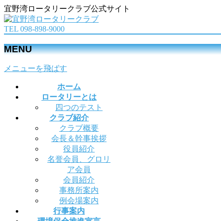
宜野湾ロータリークラブ公式サイト
TEL 098-898-9000
MENU
メニューを飛ばす
ホーム
ロータリーとは
四つのテスト
クラブ紹介
クラブ概要
会長＆幹事挨拶
役員紹介
名誉会員、グロリ
ア会員
会員紹介
事務所案内
例会場案内
行事案内