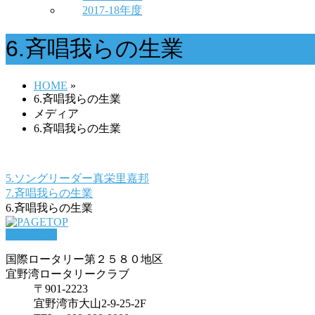
2017-18年度
6.斉唱我らの生業
HOME
»
6.斉唱我らの生業
メディア
6.斉唱我らの生業
5.ソングリーダー真栄里嘉邦
7.斉唱我らの生業
6.斉唱我らの生業
PAGETOP
国際ロータリー第２５８０地区
宜野湾ロータリークラブ
〒901-2223
宜野湾市大山2-9-25-2F