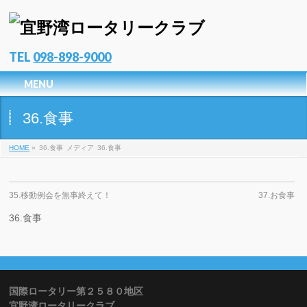
TEL
098-898-9000
MENU
36.食事
HOME
»
36.食事
メディア
36.食事
35.移動例会を無事終えて！
37.お食事
36.食事
国際ロータリー第２５８０地区
宜野湾ロータリークラブ